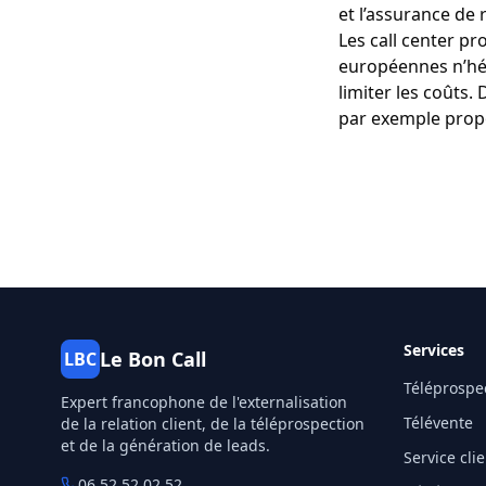
et l’assurance de 
Les call center p
européennes n’hés
limiter les coûts.
par exemple propo
Services
Le Bon Call
LBC
Téléprospe
Expert francophone de l'externalisation
Télévente
de la relation client, de la téléprospection
et de la génération de leads.
Service cli
06 52 52 02 52