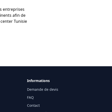
s entreprises
inents afin de
l center Tunisie
Informations
Demande de devis
FAQ
Contact