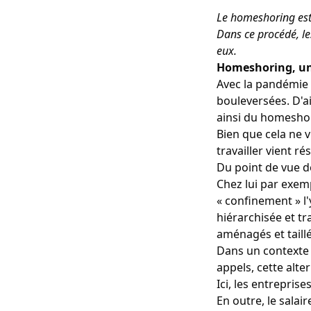
Le homeshoring est u
Dans ce procédé, les
eux.
Homeshoring, un
Avec la
pandémie
bouleversées. D'ai
ainsi du homeshor
Bien que cela ne v
travailler vient r
Du point de vue de
Chez lui par exemp
« confinement » l'
hiérarchisée et tr
aménagés et taill
Dans un contexte 
appels, cette alte
Ici, les entrepris
En outre, le salai