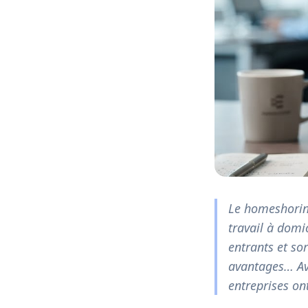
Le homeshoring
travail à domic
entrants et so
avantages… Av
entreprises ont