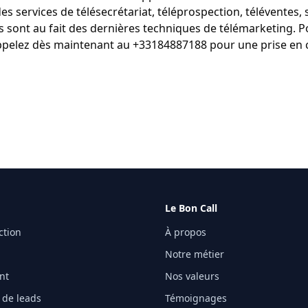
des services de
télésecrétariat
,
téléprospection
,
téléventes
, 
s sont au fait des dernières techniques de télémarketing. P
appelez dès maintenant au +33184887188 pour une prise en
Le Bon Call
ction
À propos
Notre métier
ent
Nos valeurs
 de leads
Témoignages