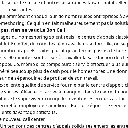
 la sécurité sociale et autres assurances faisant habituellem
nt inexistantes.
 qui emmènent chaque jour de nombreuses entreprises à av
omeshoring. Ce qui n'en fait malheureusement pas la soluti
as, rien ne vaut Le Bon Call !
tages du homeshoring soient réels, le centre d’appels class
 lui. En effet, du côté des télétravailleurs à domicile, on se 
ombre d’appels traités plutôt qu’au temps passé à le faire.
, si 30 minutes sont prises à travailler la
satisfaction du cli
ppel. Ce, même si ce temps aurait servi à effectuer plusieu
énéré beaucoup plus de cash pour le homeshorer. Une donn
ur de s’épanouir et de profiter de son travail.
’excellente qualité de service fournie par le centre d’appels c
e sur les téléacteurs arrive à manquer dans le cadre du h
t que le superviseur corrige les éventuelles erreurs au fur
permet à l’employé de s’améliorer. Par conséquent le service 
clients davantage satisfaits.
l United sont des centres d’appels solidaires envers les entre