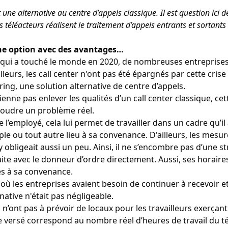
ne alternative au centre d’appels classique. Il est question ici de
 téléacteurs réalisent le traitement d’appels entrants et sortants
e option avec des avantages…
qui a touché le monde en 2020, de nombreuses entreprises
lleurs, les call center n'ont pas été épargnés par cette crise 
ing, une solution alternative de centre d’appels.
ienne pas enlever les qualités d’un call center classique, ce
ésoudre un problème réel.
 l’employé, cela lui permet de travailler dans un cadre qu’il
le ou tout autre lieu à sa convenance. D'ailleurs, les mesu
y obligeait aussi un peu. Ainsi, il ne s’encombre pas d’une s
aite avec le donneur d’ordre directement. Aussi, ses horaires
és à sa convenance.
où les entreprises avaient besoin de continuer à recevoir e
rnative n'était pas négligeable.
es n’ont pas à prévoir de locaux pour les travailleurs exerça
re versé correspond au nombre réel d’heures de travail du t