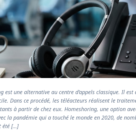
 est une alternative au centre d’appels classique. Il est 
ile. Dans ce procédé, les téléacteurs réalisent le traitem
rtants à partir de chez eux. Homeshoring, une option ave
ec la pandémie qui a touché le monde en 2020, de nom
 été […]