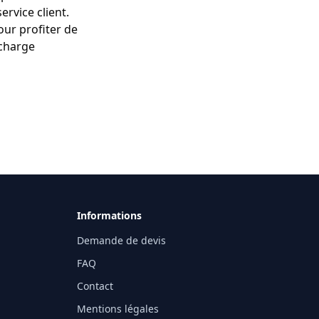
service client.
our profiter de
 charge
Informations
Demande de devis
FAQ
Contact
Mentions légales