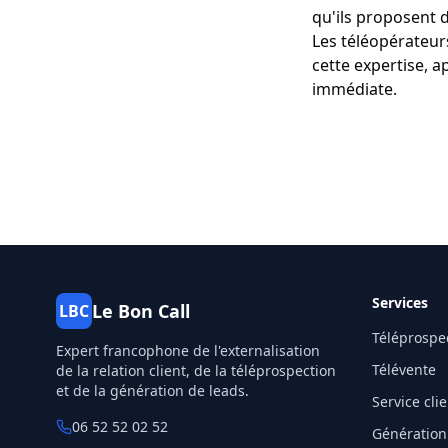
qu'ils proposent 
Les téléopérateur
cette expertise, 
immédiate.
Services
Le Bon Call
LBC
Téléprospe
Expert francophone de l'externalisation
Télévente
de la relation client, de la téléprospection
et de la génération de leads.
Service cli
06 52 52 02 52
Génération