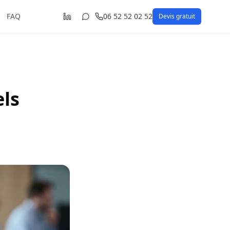
FAQ
06 52 52 02 52
Devis gratuit
els