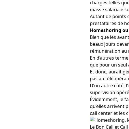
charges telles que
masse salariale so
Autant de points
prestataires de h
Homeshoring ou p
Bien que les avan
beaux jours devant
rémunération au n
En d’autres termes
que pour un seul a
Et donc, aurait g
pas au téléopérate
D’un autre côté, l
supervision opéré
Évidemment, le fai
qu’elles arrivent 
call center et les 
Le Bon Call et Cal