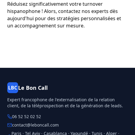
Réduisez significativement votre turnover
hispanophone ! Alors,
contactez nos experts dès
aujourd'hui
pour des stratégies personnalisées et
un accompagnement sur mesure.
Le Bon Call
LBC
Expert francophone de l'externalisation de la relation
client, de la téléprospection et de la génération de leads.
06 52 52 02 52
contact@leboncall.com
Paris · Tel Aviv · Casablanca · Yaoundé · Tunis · Alger ·