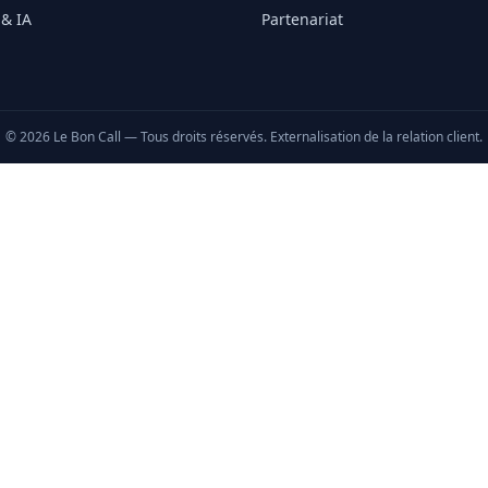
 & IA
Partenariat
©
2026
Le Bon Call — Tous droits réservés. Externalisation de la relation client.
sées dans les centres d'appels, l'externalisation commerciale, la
ppliquée à la relation client.
on Lead
Call Center IA
Center Tunis
Call Center Cameroun