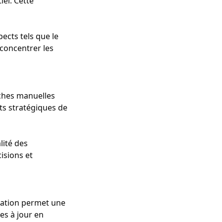
iel. Cette
pects tels que le
 concentrer les
âches manuelles
ts stratégiques de
lité des
isions et
sation permet une
es à jour en