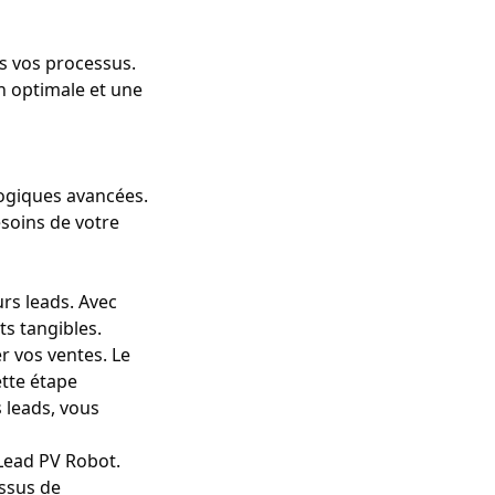
s vos processus.
n optimale et une
logiques avancées.
soins de votre
urs leads. Avec
ts tangibles.
er vos ventes
. Le
tte étape
s leads, vous
 Lead PV Robot.
ssus de