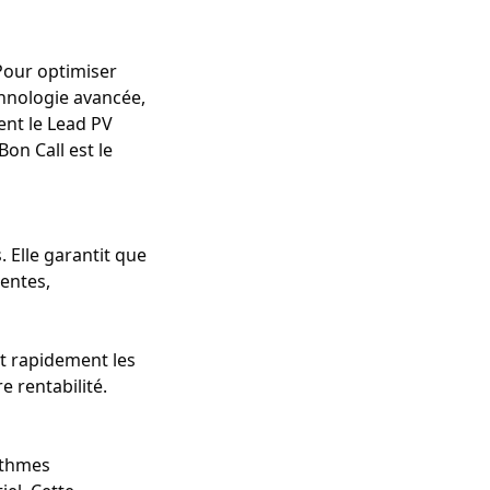
 Pour optimiser
chnologie avancée,
ent le Lead PV
on Call est le
. Elle garantit que
entes,
nt rapidement les
e rentabilité.
rithmes