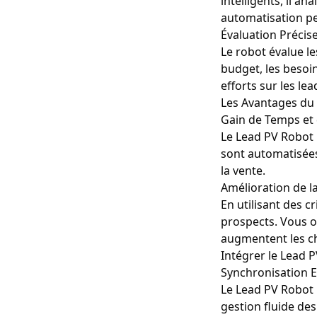
intelligents, il a
automatisation pe
Évaluation Précis
Le robot évalue le
budget, les besoin
efforts sur les le
Les Avantages du 
Gain de Temps et d
Le Lead PV Robot r
sont automatisées
la vente.
Amélioration de l
En utilisant des c
prospects. Vous ob
augmentent les c
Intégrer le Lead 
Synchronisation E
Le Lead PV Robot 
gestion fluide de