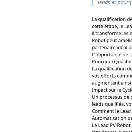
leads et pourq
La qualification d
cette étape, le L
il transforme les
Robot peut amélior
partenaire idéal p
L'Importance de l
Pourquoi Qualifier
La qualification d
vos efforts comme
augmentant ainsi 
Impact sur le Cyc
Un processus de qu
leads qualifiés, v
Comment le Lead P
Automatisation de
Le Lead PV Robot a